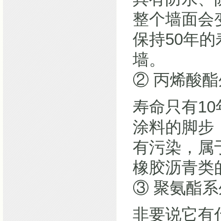
整个墙面会
保持50年
墙。
② 丙烯酸
寿命只有1
涂料的脚步
有污染，属
橡胶沥青类
③ 聚氨酯
非要说它有什