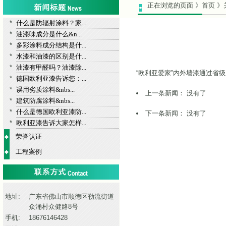
正在浏览的页面 》首页 》
*
什么是防辐射涂料？家...
*
油漆味成分是什么&n...
*
多彩涂料成分结构是什...
*
水漆和油漆的区别是什...
*
油漆有甲醛吗？油漆除...
“欧利亚爱家”内外墙漆通过省
*
德国欧利亚漆告诉您：...
*
误用劣质涂料&nbs...
上一条新闻： 没有了
*
建筑防腐涂料&nbs...
*
什么是德国欧利亚漆防...
下一条新闻：
没有了
*
欧利亚漆告诉大家怎样...
荣誉认证
工程案例
地址:
广东省佛山市顺德区勒流街道
众涌村众健路8号
手机:
18676146428